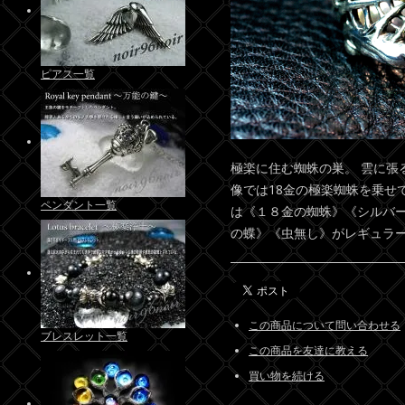
ピアス一覧
極楽に住む蜘蛛の巣。 雲に張
像では18金の極楽蜘蛛を乗せ
ペンダント一覧
は《１８金の蜘蛛》《シルバ
の蝶》《虫無し》がレギュラ
この商品について問い合わせる
ブレスレット一覧
この商品を友達に教える
買い物を続ける