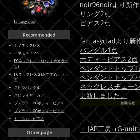
noir96noirより新作
リング2点
ピアス2点
fantasy clad
Recommended
fantasycladより新
ＦＣネックレス
バングル1点
アネモス２２N
ボディーピアス2点
FCネックレス２(おすすめカラー
１)
ペンダントトップ1
FCネックレス２(おすすめカラー
ペンダントトップパ
2)
ネックレスチェーン
スピラバングル
更新しました。
スピライヤーカフ
プデラ１ 0Gボディーピアス
お知らせ
プデラ２ 0Gボディーピアス
ミニスカルピアス
・ JAP工房（G-u
Other page