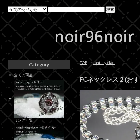
noir96noir
TOP
>
fantasy clad
Category
全ての商品
FCネックレス２(お
リング一覧